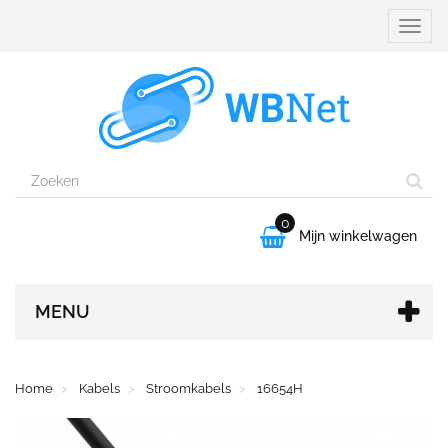
Naviga
aanpa
0

Mijn winkelwagen
MENU
Home
Kabels
Stroomkabels
16654H