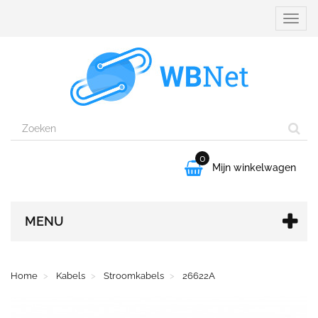
Naviga
aanpa
0

Mijn winkelwagen
MENU
Home
Kabels
Stroomkabels
26622A