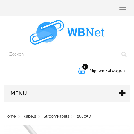
Naviga
aanpa
0

Mijn winkelwagen
MENU
Home
Kabels
Stroomkabels
26805D