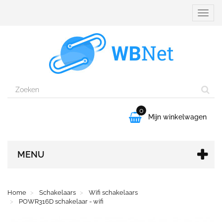
Naviga
aanpa
0

Mijn winkelwagen
MENU
Home
Schakelaars
Wifi schakelaars
POWR316D schakelaar - wifi