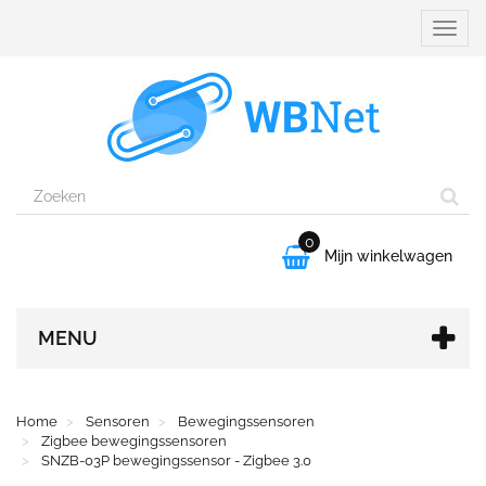
Naviga
aanpa
0

Mijn winkelwagen
MENU
Home
Sensoren
Bewegingssensoren
Zigbee bewegingssensoren
SNZB-03P bewegingssensor - Zigbee 3.0