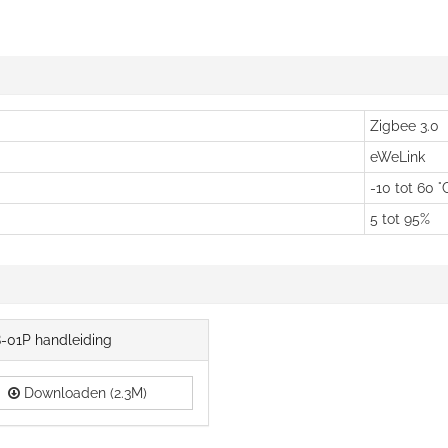
Zigbee 3.0
eWeLink
-10 tot 60 °
5 tot 95%
01P handleiding
Downloaden (2.3M)