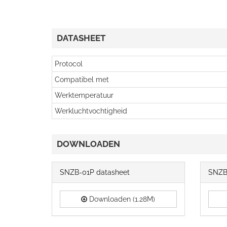
DATASHEET
Protocol
Compatibel met
Werktemperatuur
Werkluchtvochtigheid
DOWNLOADEN
SNZB-01P datasheet
SNZB-
Downloaden (1.28M)