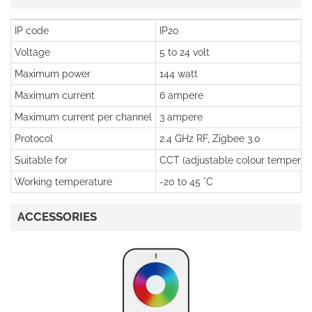
IP code
IP20
Voltage
5 to 24 volt
Maximum power
144 watt
Maximum current
6 ampere
Maximum current per channel
3 ampere
Protocol
2.4 GHz RF, Zigbee 3.0
Suitable for
CCT (adjustable colour temperat
Working temperature
-20 to 45 °C
ACCESSORIES