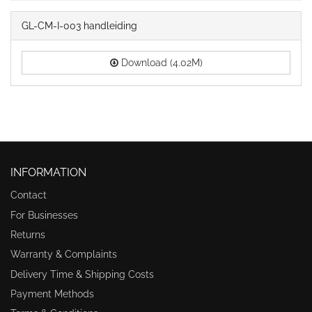
GL-CM-I-003 handleiding
Download (4.02M)
INFORMATION
Contact
For Businesses
Returns
Warranty & Complaints
Delivery Time & Shipping Costs
Payment Methods