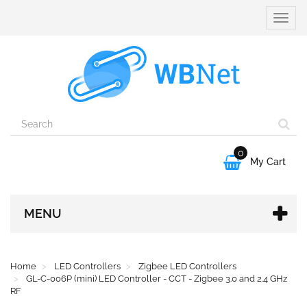
Toggle
naviga
0

My Cart
MENU
Home
LED Controllers
Zigbee LED Controllers
GL-C-006P (mini) LED Controller - CCT - Zigbee 3.0 and 2.4 GHz
RF