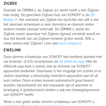
ZIGBEE
Doordat de ZBMINI-L op Zigbee 3.0 werkt heeft u een Zigbee-
hub nodig. De geschikte Zigbee-hub van SONOFF is de
ZB
Bridge-P
. Het voordeel van Zigbee ten opzichte van wifi is dat
het speciaal ontworpen is voor domotica en daarom onder
andere minder energie verbruikt. De ZBMINI-L werkt als
Zigbee-router waardoor het Zigbee-signaal versterkt wordt en
dus het bereik van uw Zigbee-netwerk groter wordt. Wilt u
meer weten over Zigbee? Lees dan
onze blogpost
.
EWELINK
Deze slimme schakelaar van SONOFF kan bediend worden met
uw Android- of iOS-smartphone via
de eWeLink-app
. Met de
eWeLink-app kunt u overal, ook op afstand, uw SONOFF-
apparaten bedienen. Daarnaast is het mogelijk om scènes in te
stellen waardoor u eenvoudig meerdere apparaten aan of uit
kunt zetten. Deze scènes kunnen automatisch geactiveerd
worden, bijvoorbeeld om een bepaalde tijd of wanneer er
beweging is gedetecteerd (indien u ook een bewegingssensor
van SONOFF heeft).
Weet u niet goed welke slimme schakelaar van SONOFF u