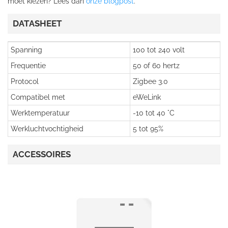
moet kiezen? Lees dan
onze blogpost
.
DATASHEET
Spanning
100 tot 240 volt
Frequentie
50 of 60 hertz
Protocol
Zigbee 3.0
Compatibel met
eWeLink
Werktemperatuur
-10 tot 40 °C
Werkluchtvochtigheid
5 tot 95%
ACCESSOIRES