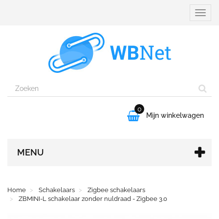
Naviga
aanpa
0

Mijn winkelwagen
MENU
Home
Schakelaars
Zigbee schakelaars
ZBMINI-L schakelaar zonder nuldraad - Zigbee 3.0