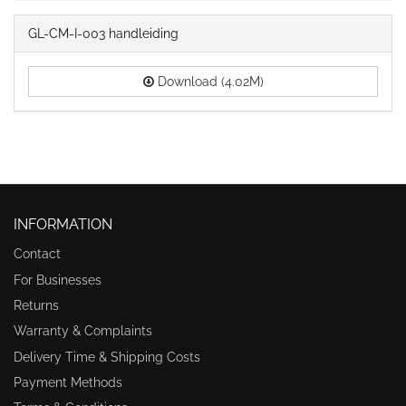
GL-CM-I-003 handleiding
Download (4.02M)
INFORMATION
Contact
For Businesses
Returns
Warranty & Complaints
Delivery Time & Shipping Costs
Payment Methods