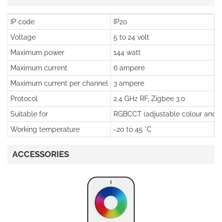
IP code
IP20
Voltage
5 to 24 volt
Maximum power
144 watt
Maximum current
6 ampere
Maximum current per channel
3 ampere
Protocol
2.4 GHz RF, Zigbee 3.0
Suitable for
RGBCCT (adjustable colour and a
Working temperature
-20 to 45 °C
ACCESSORIES