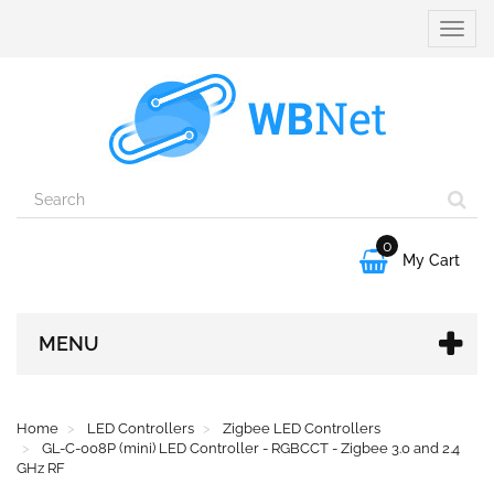
Toggle
naviga
0

My Cart
MENU
Home
LED Controllers
Zigbee LED Controllers
GL-C-008P (mini) LED Controller - RGBCCT - Zigbee 3.0 and 2.4
GHz RF