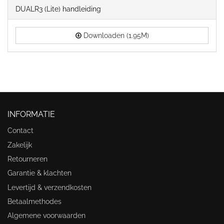
DUALR3 (Lite) handleiding
Downloaden (1.95M)
INFORMATIE
Contact
Zakelijk
Retourneren
Garantie & klachten
Levertijd & verzendkosten
Betaalmethodes
Algemene voorwaarden