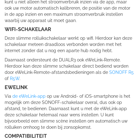
kunt u niet alleen het stroomverbruik inzien via de app, maar
ook uw motor automatisch kalibreren, de positie van de motor
in de app inzien en een maximum stroomverbruik instellen
waarbij uw apparaat uit moet gaan.
WIFI-SCHAKELAAR
Deze slimme rolluikschakelaar werkt op wifi. Hierdoor kan deze
schakelaar meteen draadloos verbonden worden met het
internet zonder dat u nog een aparte hub nodig hebt.
Daarnaast ondersteunt de DUALR3 ook eWeLink-Remote.
Hierdoor kan deze slimme schakelaar direct bediend worden
door eWeLink-Remote-afstandsbedieningen als de
SONOFF R5
of
R5W
.
EWELINK
Via
de eWeLink-app
op uw Android- of iOS-smartphone is het
mogelijk om deze SONOFF-schakelaar overal, dus ook op
afstand, te bedienen. Daarnaast kunt u met de eWeLink-app
deze schakelaar helemaal naar wens instellen. U kunt
bijvoorbeeld een slimme scène instellen om automatisch uw
rolluiken omhoog te doen bij zonsopkomst.
COMPATIBILITEIT