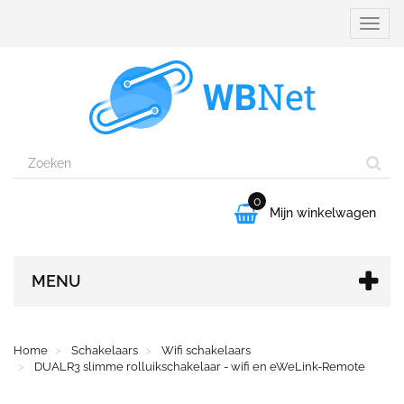
Naviga
aanpa
0

Mijn winkelwagen
MENU
Home
Schakelaars
Wifi schakelaars
DUALR3 slimme rolluikschakelaar - wifi en eWeLink-Remote