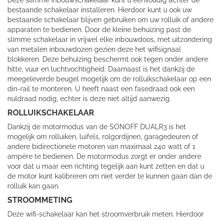
Deze slimme inbouwschakelaar kunt u eenvoudig achter de
bestaande schakelaar installeren. Hierdoor kunt u ook uw
bestaande schakelaar blijven gebruiken om uw rolluik of andere
apparaten te bedienen. Door de kleine behuizing past de
slimme schakelaar in vrijwel elke inbouwdoos, met uitzondering
van metalen inbouwdozen gezien deze het wifisignaal
blokkeren. Deze behuizing beschermt ook tegen onder andere
hitte, vuur en luchtvochtigheid. Daarnaast is het dankzij de
meegeleverde beugel mogelijk om de rolluikschakelaar op een
din-rail te monteren. U heeft naast een fasedraad ook een
nuldraad nodig, echter is deze niet altijd aanwezig.
ROLLUIKSCHAKELAAR
Dankzij de motormodus van de SONOFF DUALR3 is het
mogelijk om rolluiken, luifels, rolgordijnen, garagedeuren of
andere bidirectionele motoren van maximaal 240 watt of 1
ampère te bedienen. De motormodus zorgt er onder andere
voor dat u maar een richting tegelijk aan kunt zetten en dat u
de motor kunt kalibreren om niet verder te kunnen gaan dan de
rolluik kan gaan.
STROOMMETING
Deze wifi-schakelaar kan het stroomverbruik meten. Hierdoor